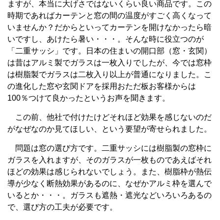
ますが、本当に大げさではないくらい良い商品です。この
時期であればカーテンと窓の間の温度がすごく高くなって
いませんか？だからといってカーテンを開けなかったら暗
いですし、あけたら暑い・・・。そんな時に役立つのが
「二重サッシ」です。日本の住まいの開口部（窓・玄関）
は昔はアルミ製でガラスは一枚入りでしたが、今では窓枠
は樹脂製でガラスは二枚入り以上が普通になりました。こ
の進化した窓や玄関ドアを採用おただ板お客様からは
100％つけて良かったというお声を聞きます。
この前、他社で付けたけどそれほど効果を感じないのだ
がなぜなのか見てほしい、という要望が寄せられました。
問題は窓の選び方です。二重サッシには樹脂製の窓枠に
ガラスを入れますが、そのガラスが一枚ものであえばそれ
ほどの効果は感じられないでしょう。また、樹脂枠が熱伝
導が少なく断熱効果があるのに、なぜかアルミ枠を選んで
いるとか・・・。ガラスも遮熱・遮光などいろいろあるの
で、選び方の工夫が必要です。