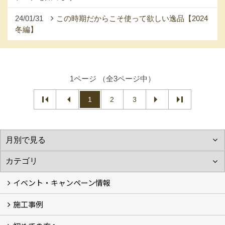
24/01/31
この時期だからこそ使って欲しい逸品【2024
冬編】
1ページ （全3ページ中）
1
2
3
イベント・キャンペーン情報
施工事例
イベント予告
イベント報告
キャンペーン
こどもみらい住宅支援事業