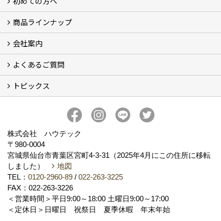
初めての方へ
フォトギャラリー
現場レポート
完工事例
お客様の声
商品ラインナップ
コンセプト
ハウテックが選ばれる訳
リフォームの流れ
ショールームについてのご案内
会社案内
キッチン (5)
バスルーム (4)
ランドリールーム（洗面所）
レストルーム（トイレ） (2)
FRS工法 (2)
よくあるご質問
会社概要
アクセス
スタッフ紹介
スタッフブログ
プライバシーポリシー
トピックス
お住いのリフォーム（水廻り） (10)
お住いのリフォーム（水廻り以外） (2)
その他 (6)
新事務所完成
新着情報
ハウテックのかわら版【ハウテックNEWS】
私の推し！心底好きな住設機器
おうち時間のお悩みをリフォームで解決！
株式会社 ハウテック
〒980-0004
宮城県仙台市青葉区宮町4-3-31（2025年4月にこの住所に移転
しました）
地図
TEL：
0120-2960-89
/
022-263-3225
FAX：022-263-3226
＜営業時間＞平日9:00～18:00 土曜日9:00～17:00
＜定休日＞日曜日 祝祭日 夏季休暇 年末年始