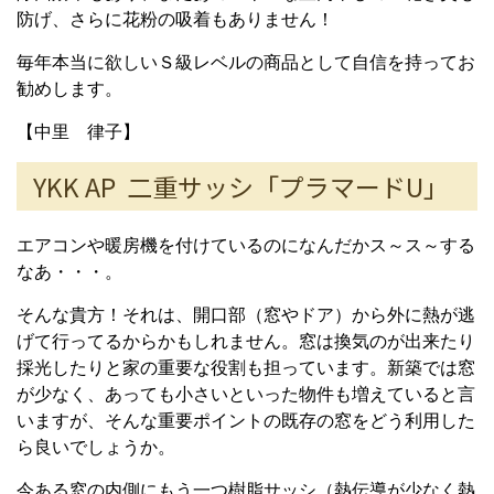
防げ、さらに花粉の吸着もありません！
毎年本当に欲しいＳ級レベルの商品として自信を持ってお
勧めします。
【中里 律子】
YKK AP 二重サッシ「プラマードU」
エアコンや暖房機を付けているのになんだかス～ス～する
なあ・・・。
そんな貴方！それは、開口部（窓やドア）から外に熱が逃
げて行ってるからかもしれません。窓は換気のが出来たり
採光したりと家の重要な役割も担っています。新築では窓
が少なく、あっても小さいといった物件も増えていると言
いますが、そんな重要ポイントの既存の窓をどう利用した
ら良いでしょうか。
今ある窓の内側にもう一つ樹脂サッシ（熱伝導が少なく熱