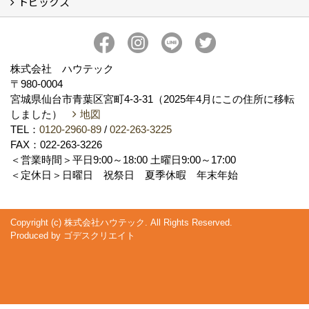
トピックス
お住いのリフォーム（水廻り） (10)
お住いのリフォーム（水廻り以外） (2)
その他 (6)
新事務所完成
新着情報
ハウテックのかわら版【ハウテックNEWS】
私の推し！心底好きな住設機器
おうち時間のお悩みをリフォームで解決！
株式会社 ハウテック
〒980-0004
宮城県仙台市青葉区宮町4-3-31（2025年4月にこの住所に移転
しました）
地図
TEL：
0120-2960-89
/
022-263-3225
FAX：022-263-3226
＜営業時間＞平日9:00～18:00 土曜日9:00～17:00
＜定休日＞日曜日 祝祭日 夏季休暇 年末年始
Copyright (c) 株式会社ハウテック. All Rights Reserved.
Produced by
ゴデスクリエイト