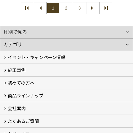
1
2
3
イベント・キャンペーン情報
施工事例
イベント予告
イベント報告
キャンペーン
こどもみらい住宅支援事業
初めての方へ
フォトギャラリー
現場レポート
完工事例
お客様の声
商品ラインナップ
コンセプト
ハウテックが選ばれる訳
リフォームの流れ
ショールームについてのご案内
会社案内
キッチン (5)
バスルーム (4)
ランドリールーム（洗面所）
レストルーム（トイレ） (2)
FRS工法 (2)
よくあるご質問
会社概要
アクセス
スタッフ紹介
スタッフブログ
プライバシーポリシー