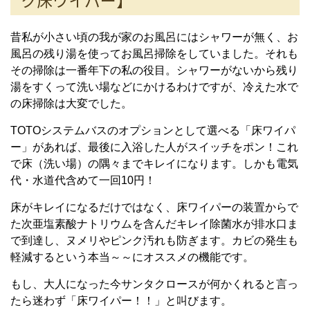
昔私が小さい頃の我が家のお風呂にはシャワーが無く、お
風呂の残り湯を使ってお風呂掃除をしていました。それも
その掃除は一番年下の私の役目。シャワーがないから残り
湯をすくって洗い場などにかけるわけですが、冷えた水で
の床掃除は大変でした。
TOTOシステムバスのオプションとして選べる「床ワイパ
ー」があれば、最後に入浴した人がスイッチをポン！これ
で床（洗い場）の隅々までキレイになります。しかも電気
代・水道代含めて一回10円！
床がキレイになるだけではなく、床ワイパーの装置からで
た次亜塩素酸ナトリウムを含んだキレイ除菌水が排水口ま
で到達し、ヌメリやピンク汚れも防ぎます。カビの発生も
軽減するという本当～～にオススメの機能です。
もし、大人になった今サンタクロースが何かくれると言っ
たら迷わず「床ワイパー！！」と叫びます。