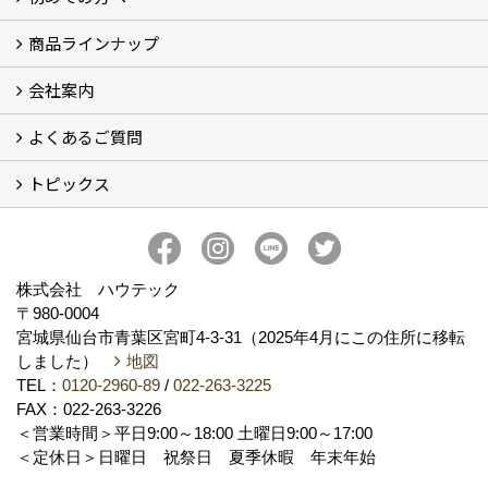
商品ラインナップ
コンセプト
ハウテックが選ばれる訳
リフォームの流れ
ショールームについてのご案内
会社案内
キッチン (5)
バスルーム (4)
ランドリールーム（洗面所）
レストルーム（トイレ） (2)
FRS工法 (2)
よくあるご質問
会社概要
アクセス
スタッフ紹介
スタッフブログ
プライバシーポリシー
トピックス
お住いのリフォーム（水廻り） (10)
お住いのリフォーム（水廻り以外） (2)
その他 (6)
新事務所完成
新着情報
ハウテックのかわら版【ハウテックNEWS】
私の推し！心底好きな住設機器
おうち時間のお悩みをリフォームで解決！
株式会社 ハウテック
〒980-0004
宮城県仙台市青葉区宮町4-3-31（2025年4月にこの住所に移転
しました）
地図
TEL：
0120-2960-89
/
022-263-3225
FAX：022-263-3226
＜営業時間＞平日9:00～18:00 土曜日9:00～17:00
＜定休日＞日曜日 祝祭日 夏季休暇 年末年始