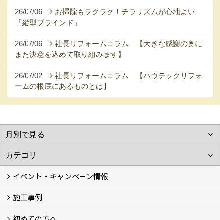
26/07/06
お掃除もラクラク！チラリズムが心地よい
「縦型ブラインド」
26/07/06
社長リフォームコラム 【大きな感謝の奥に
また決意を込めて取り組みます】
26/07/02
社長リフォームコラム 【ハウテックリフォ
ームの根底にあるものとは】
イベント・キャンペーン情報
施工事例
イベント予告
イベント報告
キャンペーン
こどもみらい住宅支援事業
初めての方へ
フォトギャラリー
現場レポート
完工事例
お客様の声