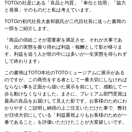
TOTOの社是にある「良品と均質」「奉仕と信用」「協力
と発展」そのものだと私は考えています。
TOTOの初代社長大倉和親氏が二代目社長に送った書簡の
一部をご紹介します。
『商品の供給こそが需要家を満足させ、それが大事であ
り、此の実態を握り得れば利益・報酬として影が移りま
す。利益を追う人が世の中には多いが一生実態を得られず
して終わります』
この書簡はTOTO本社のTOTOミュージアムに展示がある
のですが、この商売をする者として一番大切にしなければ
ならない事を正面から描いた展示を前にして、感動して一
歩も動けなくなりました。まさに、プレミアム部門受賞は
最高の良品をお届けして見えた影です。お客様のためにわ
かりやすくご説明し納得の上ご注文いただけた事で、弊社
が日頃大切にしている「利益重視よりもお客様のためが一
番であること」を評価いただけたことが大変嬉しいです。