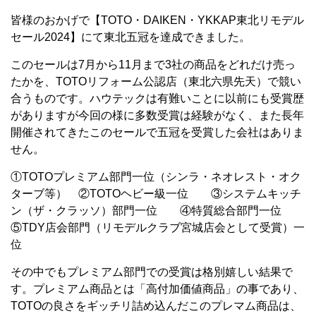
皆様のおかげで【TOTO・DAIKEN・YKKAP東北リモデル
セール2024】にて東北五冠を達成できました。
このセールは7月から11月まで3社の商品をどれだけ売っ
たかを、TOTOリフォーム公認店（東北六県先天）で競い
合うものです。ハウテックは有難いことに以前にも受賞歴
がありますが今回の様に多数受賞は経験がなく、また長年
開催されてきたこのセールで五冠を受賞した会社はありま
せん。
①TOTOプレミアム部門一位（シンラ・ネオレスト・オク
ターブ等） ②TOTOヘビー級一位 ③システムキッチ
ン（ザ・クラッソ）部門一位 ④特質総合部門一位
⑤TDY店会部門（リモデルクラブ宮城店会として受賞）一
位
その中でもプレミアム部門での受賞は格別嬉しい結果で
す。プレミアム商品とは「高付加価値商品」の事であり、
TOTOの良さをギッチリ詰め込んだこのプレマム商品は、