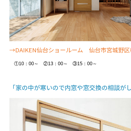
→DAIKEN仙台ショールーム 仙台市宮城野区榴
①10：00～ ②13：00～ ③15：00～
「家の中が寒いので内窓や窓交換の相談が