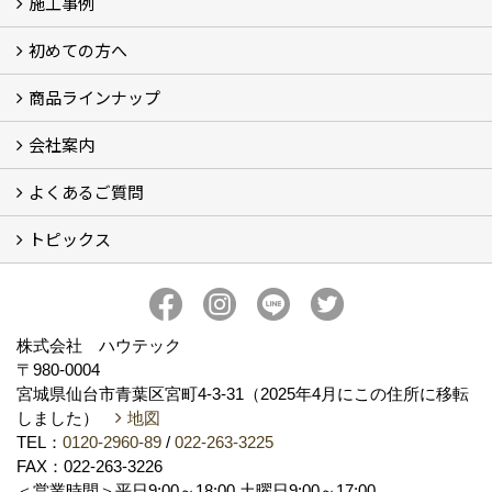
施工事例
イベント予告
イベント報告
キャンペーン
こどもみらい住宅支援事業
初めての方へ
フォトギャラリー
現場レポート
完工事例
お客様の声
商品ラインナップ
コンセプト
ハウテックが選ばれる訳
リフォームの流れ
ショールームについてのご案内
会社案内
キッチン (5)
バスルーム (4)
ランドリールーム（洗面所）
レストルーム（トイレ） (2)
FRS工法 (2)
よくあるご質問
会社概要
アクセス
スタッフ紹介
スタッフブログ
プライバシーポリシー
トピックス
お住いのリフォーム（水廻り） (10)
お住いのリフォーム（水廻り以外） (2)
その他 (6)
新事務所完成
新着情報
ハウテックのかわら版【ハウテックNEWS】
私の推し！心底好きな住設機器
おうち時間のお悩みをリフォームで解決！
株式会社 ハウテック
〒980-0004
宮城県仙台市青葉区宮町4-3-31（2025年4月にこの住所に移転
しました）
地図
TEL：
0120-2960-89
/
022-263-3225
FAX：022-263-3226
＜営業時間＞平日9:00～18:00 土曜日9:00～17:00