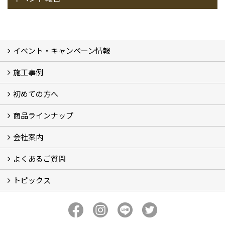
イベント・キャンペーン情報
施工事例
イベント予告
イベント報告
キャンペーン
こどもみらい住宅支援事業
初めての方へ
フォトギャラリー
現場レポート
完工事例
お客様の声
商品ラインナップ
コンセプト
ハウテックが選ばれる訳
リフォームの流れ
ショールームについてのご案内
会社案内
キッチン (5)
バスルーム (4)
ランドリールーム（洗面所）
レストルーム（トイレ） (2)
FRS工法 (2)
よくあるご質問
会社概要
アクセス
スタッフ紹介
スタッフブログ
プライバシーポリシー
トピックス
お住いのリフォーム（水廻り） (10)
お住いのリフォーム（水廻り以外） (2)
その他 (6)
新事務所完成
新着情報
ハウテックのかわら版【ハウテックNEWS】
私の推し！心底好きな住設機器
おうち時間のお悩みをリフォームで解決！