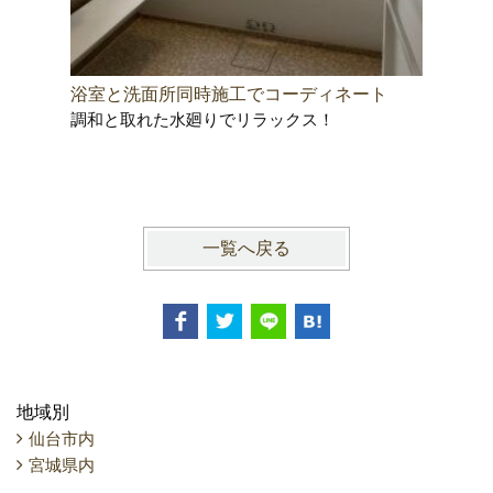
浴室と洗面所同時施工でコーディネート
明るく暖
調和と取れた水廻りでリラックス！
るバスル
間取り変
一覧へ戻る
地域別
仙台市内
宮城県内