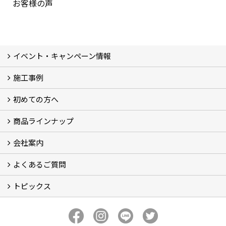
お客様の声
イベント・キャンペーン情報
施工事例
イベント予告
イベント報告
キャンペーン
こどもみらい住宅支援事業
初めての方へ
フォトギャラリー
現場レポート
完工事例
お客様の声
商品ラインナップ
コンセプト
ハウテックが選ばれる訳
リフォームの流れ
ショールームについてのご案内
会社案内
キッチン (5)
バスルーム (4)
ランドリールーム（洗面所）
レストルーム（トイレ） (2)
FRS工法 (2)
よくあるご質問
会社概要
アクセス
スタッフ紹介
スタッフブログ
プライバシーポリシー
トピックス
お住いのリフォーム（水廻り） (10)
お住いのリフォーム（水廻り以外） (2)
その他 (6)
新事務所完成
新着情報
ハウテックのかわら版【ハウテックNEWS】
私の推し！心底好きな住設機器
おうち時間のお悩みをリフォームで解決！