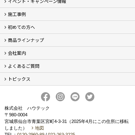
イベント・キャンペーン情報
施工事例
イベント予告
イベント報告
キャンペーン
こどもみらい住宅支援事業
初めての方へ
フォトギャラリー
現場レポート
完工事例
お客様の声
商品ラインナップ
コンセプト
ハウテックが選ばれる訳
リフォームの流れ
ショールームについてのご案内
会社案内
キッチン (5)
バスルーム (4)
ランドリールーム（洗面所）
レストルーム（トイレ） (2)
FRS工法 (2)
よくあるご質問
会社概要
アクセス
スタッフ紹介
スタッフブログ
プライバシーポリシー
トピックス
お住いのリフォーム（水廻り） (10)
お住いのリフォーム（水廻り以外） (2)
その他 (6)
新事務所完成
新着情報
ハウテックのかわら版【ハウテックNEWS】
私の推し！心底好きな住設機器
おうち時間のお悩みをリフォームで解決！
株式会社 ハウテック
〒980-0004
宮城県仙台市青葉区宮町4-3-31（2025年4月にこの住所に移転
しました）
地図
TEL：
0120-2960-89
/
022-263-3225