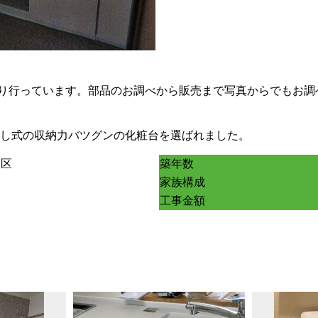
取り行っています。部品のお調べから販売まで写真からでもお
し式の収納力バツグンの化粧台を選ばれました。
野区
築年数
家族構成
工事金額