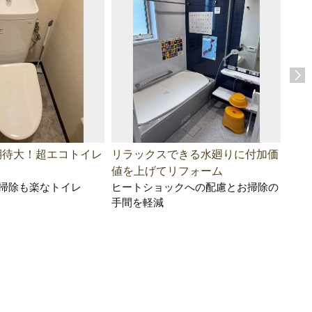
期待大！超エコトイレ
リラックスできる水廻りに付加価
寒く
値を上げてリフォーム
変！
掃除も楽なトイレ
ヒートショックへの配慮とお掃除の
気分
手間を軽減
断熱
場の